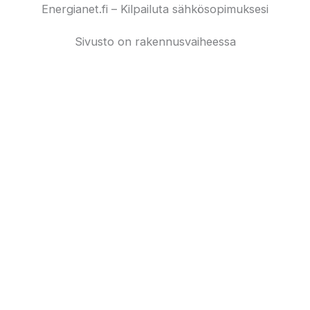
Skip
Energianet.fi – Kilpailuta sähkösopimuksesi
to
Sivusto on rakennusvaiheessa
content